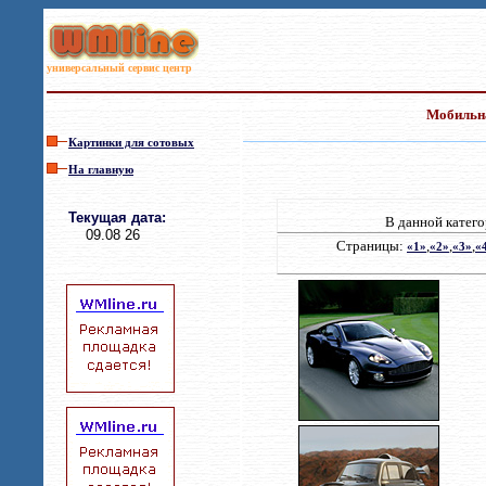
универсальный сервис центр
Мобильна
Картинки для сотовых
На главную
Текущая дата
:
В данной катего
09.08 26
С
т
р
аниц
ы
:
,
,
,
«1»
«2»
«3»
«